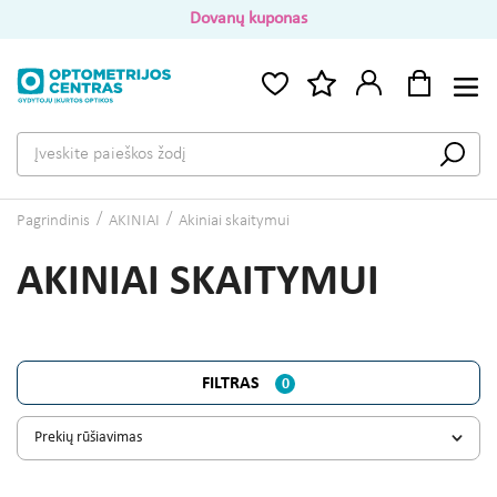
Dovanų kuponas
Pagrindinis
AKINIAI
Akiniai skaitymui
AKINIAI SKAITYMUI
FILTRAS
0