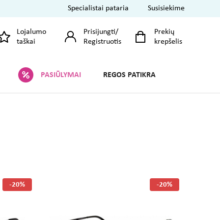
Specialistai pataria
Susisiekime
Lojalumo
Prisijungti
/
Prekių
taškai
Registruotis
krepšelis
PASIŪLYMAI
REGOS PATIKRA
-20%
-20%