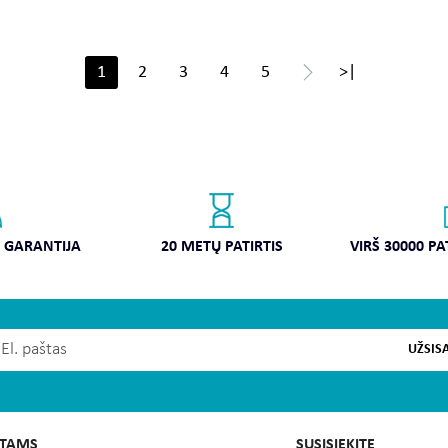
1
2
3
4
5
>
>|
O GARANTIJA
20 METŲ PATIRTIS
VIRŠ 30000 P
UŽSIS
NTAMS
SUSISIEKITE