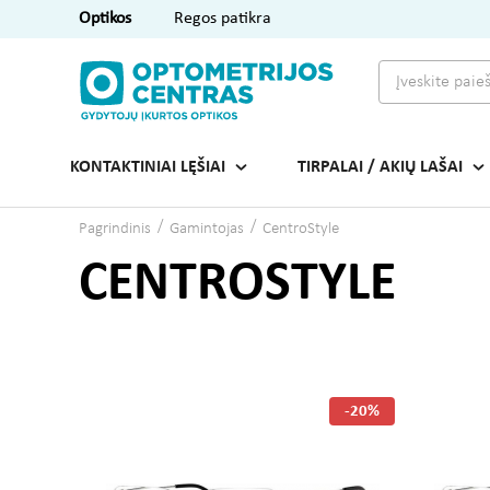
Optikos
Regos patikra
KONTAKTINIAI LĘŠIAI
TIRPALAI / AKIŲ LAŠAI
Pagrindinis
Gamintojas
CentroStyle
CENTROSTYLE
-20%