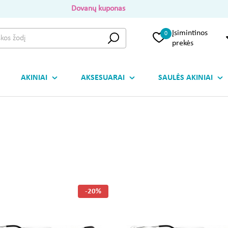
Dovanų kuponas
Įsimintinos
0
prekės
AKINIAI
AKSESUARAI
SAULĖS AKINIAI
-20%