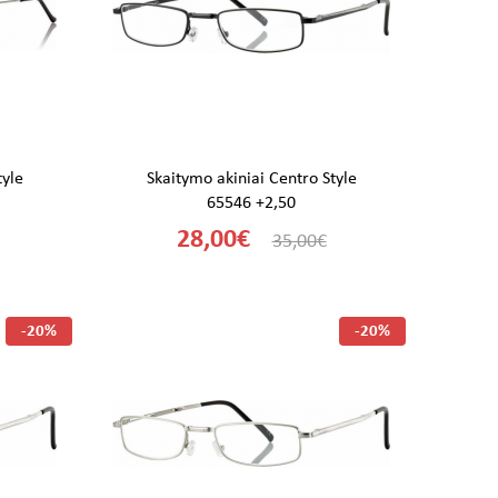
tyle
Skaitymo akiniai Centro Style
65546 +2,50
28,00€
35,00€
-20%
-20%