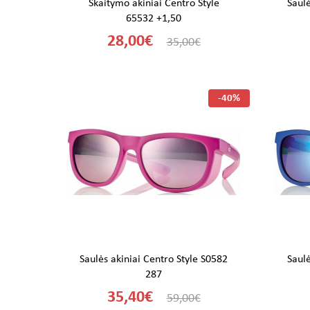
Skaitymo akiniai Centro Style
Saulė
65532 +1,50
28,00€
35,00€
-40%
Saulės akiniai Centro Style S0582
Saulė
287
35,40€
59,00€