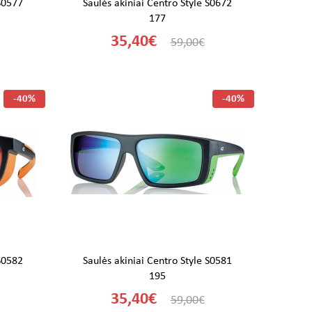
 S0577
Saulės akiniai Centro Style S0672
177
35,40€
59,00€
-40%
-40%
 S0582
Saulės akiniai Centro Style S0581
195
35,40€
59,00€