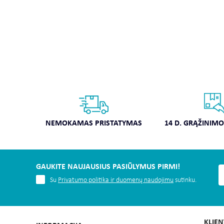
NEMOKAMAS PRISTATYMAS
14 D. GRĄŽINIM
GAUKITE NAUJAUSIUS PASIŪLYMUS PIRMI!
Su
Privatumo politika ir duomenų naudojimu
sutinku.
KLIE