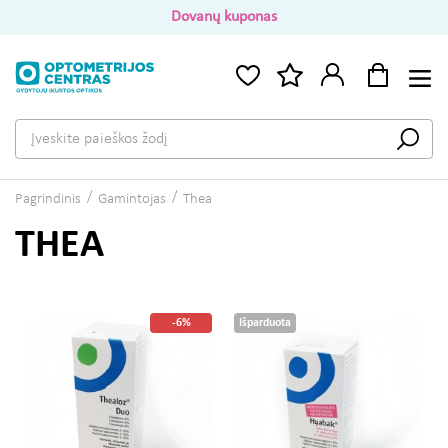
Dovanų kuponas
Pagrindinis
Gamintojas
Thea
THEA
-6%
Išparduota