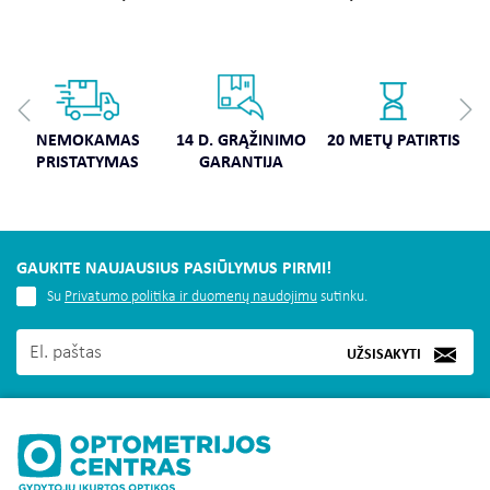
NEMOKAMAS
14 D. GRĄŽINIMO
20 METŲ PATIRTIS
PRISTATYMAS
GARANTIJA
GAUKITE NAUJAUSIUS PASIŪLYMUS PIRMI!
Su
Privatumo politika ir duomenų naudojimu
sutinku.
UŽSISAKYTI
MUS RASITE