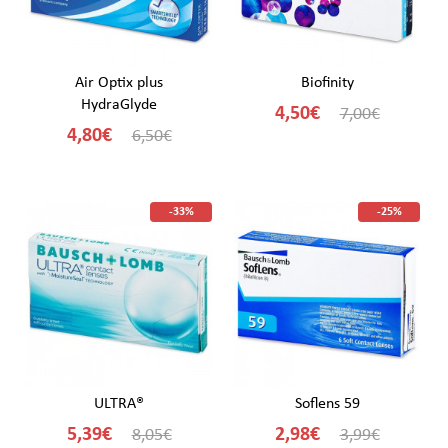
Air Optix plus
Biofinity
HydraGlyde
4,50€
7,00€
4,80€
6,50€
-33%
-25%
ULTRA®
Soflens 59
5,39€
2,98€
8,05€
3,99€