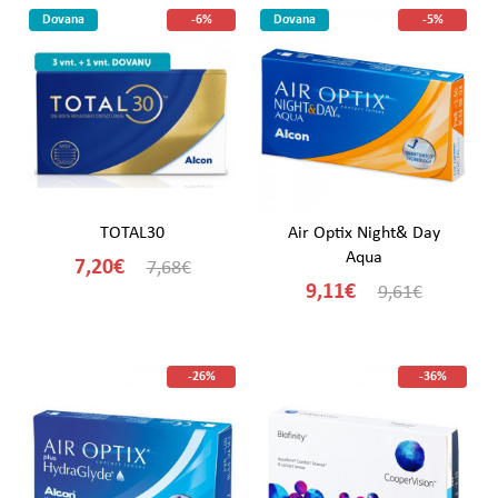
Dovana
-6%
Dovana
-5%
TOTAL30
Air Optix Night& Day
Aqua
7,20€
7,68€
9,11€
9,61€
-26%
-36%