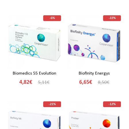
-6%
-22%
Biomedics 55 Evolution
Biofinity Energys
4,82€
6,65€
5,11€
8,50€
-21%
-12%