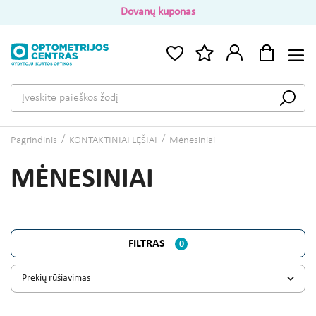
Dovanų kuponas
Pagrindinis
KONTAKTINIAI LĘŠIAI
Mėnesiniai
MĖNESINIAI
FILTRAS
0