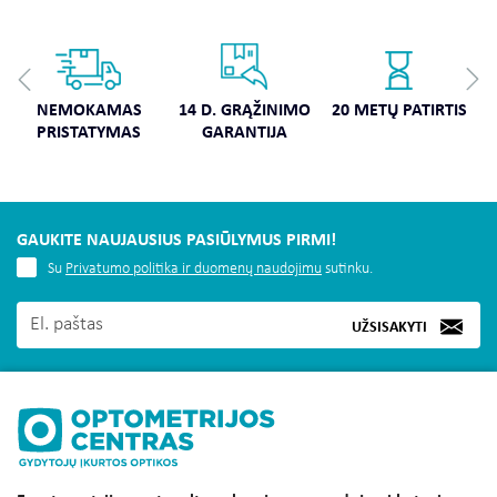
NEMOKAMAS
14 D. GRĄŽINIMO
20 METŲ PATIRTIS
PRISTATYMAS
GARANTIJA
GAUKITE NAUJAUSIUS PASIŪLYMUS PIRMI!
Su
Privatumo politika ir duomenų naudojimu
sutinku.
UŽSISAKYTI
MUS RASITE