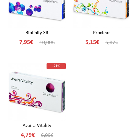
Biofinity XR
Proclear
7,95€
5,15€
10,00€
5,87€
-21%
Avaira Vitality
4,79€
6,09€