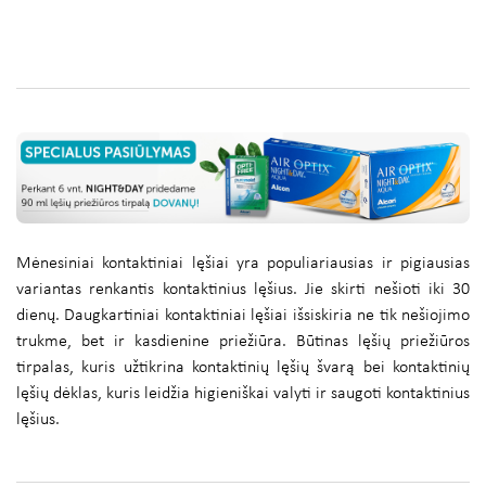
Mėnesiniai kontaktiniai lęšiai yra populiariausias ir pigiausias
variantas renkantis kontaktinius lęšius. Jie skirti nešioti iki 30
dienų. Daugkartiniai kontaktiniai lęšiai išsiskiria ne tik nešiojimo
trukme, bet ir kasdienine priežiūra. Būtinas lęšių priežiūros
tirpalas, kuris užtikrina kontaktinių lęšių švarą bei kontaktinių
lęšių dėklas, kuris leidžia higieniškai valyti ir saugoti kontaktinius
lęšius.