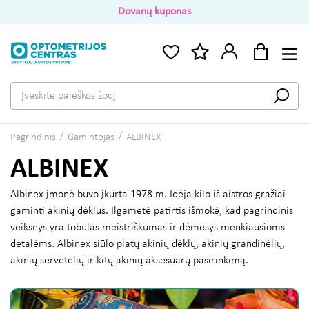
Dovanų kuponas
Pagrindinis
Gamintojas
ALBINEX
ALBINEX
Albinex įmonė buvo įkurta 1978 m. Idėja kilo iš aistros gražiai
gaminti akinių dėklus. Ilgametė patirtis išmokė, kad pagrindinis
veiksnys yra tobulas meistriškumas ir dėmesys menkiausioms
detalėms. Albinex siūlo platų akinių dėklų, akinių grandinėlių,
akinių servetėlių ir kitų akinių aksesuarų pasirinkimą.