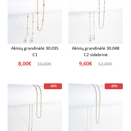
Akinių grandinėlė 30.035
Akinių grandinėlė 30.048
C1
C2 sidabrinė
8,00€
9,60€
10,00€
12,00€
-20%
-20%