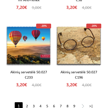
ml Anti-reflex
C58
7,20€
3,20€
9,00€
4,00€
-20%
-20%
Akinių servetėlė 50.027
Akinių servetėlė 50.027
C233
C196
3,20€
3,20€
4,00€
4,00€
>
1
2
3
4
5
6
7
8
9
>|