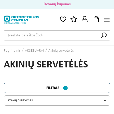
Dovanų kuponas
Pagrindinis
AKSESUARAI
Akinių servetėlės
AKINIŲ SERVETĖLĖS
FILTRAS
0