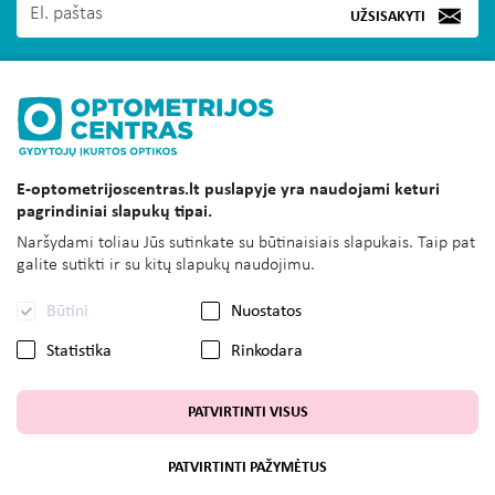
UŽSISAKYTI
MUS RASITE
E-optometrijoscentras.lt puslapyje yra naudojami keturi
INFORMACIJA
pagrindiniai slapukų tipai.
KLIENTAMS
Naršydami toliau Jūs sutinkate su būtinaisiais slapukais. Taip pat
galite sutikti ir su kitų slapukų naudojimu.
SUSISIEKITE
Būtini
Nuostatos
UAB OPTOMETRIJOS CENTRAS
Statistika
Rinkodara
PATVIRTINTI VISUS
© Visos tesės saugomos E-optometrijoscentras.lt
PATVIRTINTI PAŽYMĖTUS
Sprendimas: