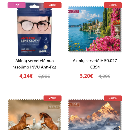
Top
-40%
-20%
Akinių servetėlė nuo
Akinių servetėlė 50.027
rasojimo INVU Anti-Fog
C394
4,14€
3,20€
6,90€
4,00€
-20%
-20%