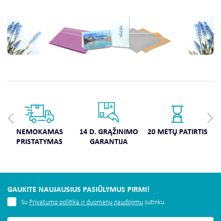
NEMOKAMAS
14 D. GRĄŽINIMO
20 METŲ PATIRTIS
PRISTATYMAS
GARANTIJA
GAUKITE NAUJAUSIUS PASIŪLYMUS PIRMI!
Su
Privatumo politika ir duomenų naudojimu
sutinku.