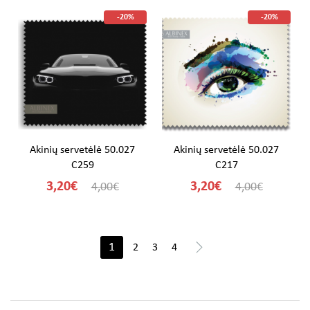
-20%
-20%
Akinių servetėlė 50.027
Akinių servetėlė 50.027
C259
C217
3,20€
3,20€
4,00€
4,00€
>
1
2
3
4