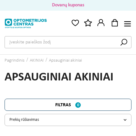
Dovanų kuponas
Pagrindinis
AKINIAI
Apsauginiai akiniai
APSAUGINIAI AKINIAI
FILTRAS
0