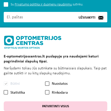
Su
Privatumo politika ir duomenų naudojimu
sutinku.
UŽSISAKYTI
MUS RASITE
E-optometrijoscentras.lt puslapyje yra naudojami keturi
INFORMACIJA
pagrindiniai slapukų tipai.
KLIENTAMS
Naršydami toliau Jūs sutinkate su būtinaisiais slapukais. Taip pat
galite sutikti ir su kitų slapukų naudojimu.
SUSISIEKITE
Būtini
Nuostatos
UAB OPTOMETRIJOS CENTRAS
Statistika
Rinkodara
PATVIRTINTI VISUS