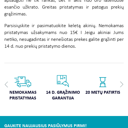
apsaugoti ne tik rankas, bet ir akis nuo oro lašeliuose
esančio užkrato. Greitas pristatymas ir patogus prekių
grąžinimas.
Parsisiųskite ir pasimatuokite keletą akinių. Nemokamas
pristatymas užsakymams nuo 15€ I Jeigu akiniai Jums
netiko, nesugadintas ir nenešiotas prekes galite grąžinti per
14 d. nuo prekių pristatymo dienos.
NEMOKAMAS
14 D. GRĄŽINIMO
20 METŲ PATIRTIS
PRISTATYMAS
GARANTIJA
GAUKITE NAUJAUSIUS PASIŪLYMUS PIRMI!