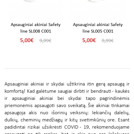
Apsauginiai akiniai Safety
Apsauginiai akiniai Safety
line SL008 C001
line SL005 C001
5,00€
5,00€
9,99€
9,99€
Apsauginiai akiniai ir skydai užtikrina itin gerą apsaugą ir
komfortą! Kad galėtume saugiai dirbti ir bendrauti - kaukės
ir apsauginiai akiniai bei skydai tapo pagrindinėmis
priemonėmis apsaugoti savo sveikatą. Šie akiniai tinkamai
apsaugoja akis nuo išorinių veiksnių: lekiančių dalelių,
dulkių, cheminių medžiagų ir kitų svetimkūnių ore. Esant
padidintai rizikai užsikrėsti COVID - 19, rekomenduojame