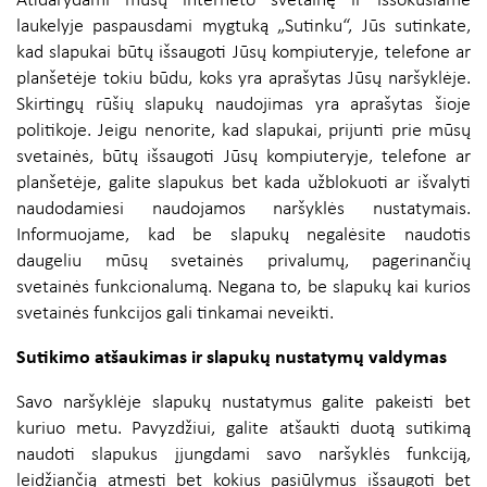
Atidarydami mūsų interneto svetainę ir iššokusiame
laukelyje paspausdami mygtuką „Sutinku“, Jūs sutinkate,
kad slapukai būtų išsaugoti Jūsų kompiuteryje, telefone ar
planšetėje tokiu būdu, koks yra aprašytas Jūsų naršyklėje.
Skirtingų rūšių slapukų naudojimas yra aprašytas šioje
politikoje. Jeigu nenorite, kad slapukai, prijunti prie mūsų
svetainės, būtų išsaugoti Jūsų kompiuteryje, telefone ar
planšetėje, galite slapukus bet kada užblokuoti ar išvalyti
naudodamiesi naudojamos naršyklės nustatymais.
Informuojame, kad be slapukų negalėsite naudotis
daugeliu mūsų svetainės privalumų, pagerinančių
svetainės funkcionalumą. Negana to, be slapukų kai kurios
svetainės funkcijos gali tinkamai neveikti.
Sutikimo atšaukimas ir slapukų nustatymų valdymas
Savo naršyklėje slapukų nustatymus galite pakeisti bet
kuriuo metu. Pavyzdžiui, galite atšaukti duotą sutikimą
naudoti slapukus įjungdami savo naršyklės funkciją,
leidžiančią atmesti bet kokius pasiūlymus išsaugoti bet