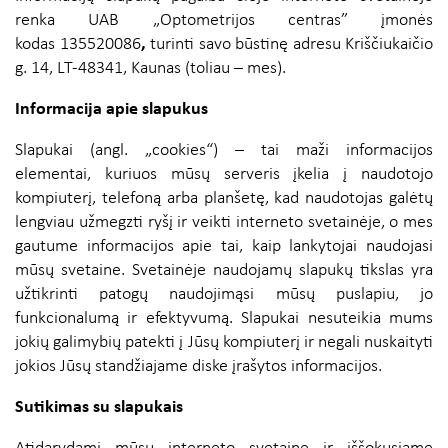
renka UAB „Optometrijos centras”
įmonės
kodas 135520086
,
turinti savo būstinę adresu Kriščiukaičio
g. 14, LT-48341, Kaunas (toliau – mes).
Informacija apie slapukus
Slapukai (angl. „cookies“) – tai maži informacijos
elementai, kuriuos mūsų serveris įkelia į naudotojo
kompiuterį, telefoną arba planšetę, kad naudotojas galėtų
lengviau užmegzti ryšį ir veikti interneto svetainėje, o mes
gautume informacijos apie tai, kaip lankytojai naudojasi
mūsų svetaine. Svetainėje naudojamų slapukų tikslas yra
užtikrinti patogų naudojimąsi mūsų puslapiu, jo
funkcionalumą ir efektyvumą. Slapukai nesuteikia mums
jokių galimybių patekti į Jūsų kompiuterį ir negali nuskaityti
jokios Jūsų standžiajame diske įrašytos informacijos.
Sutikimas su slapukais