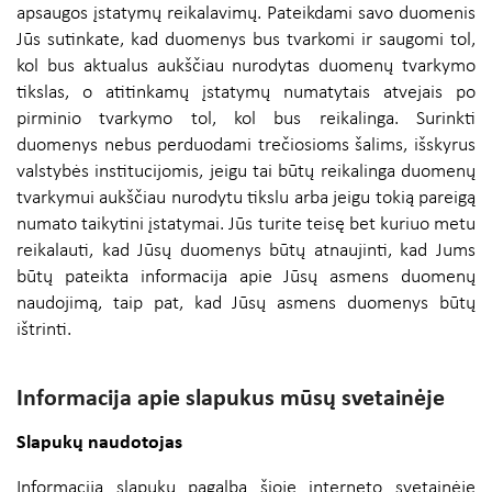
apsaugos įstatymų reikalavimų. Pateikdami savo duomenis
Jūs sutinkate, kad duomenys bus tvarkomi ir saugomi tol,
kol bus aktualus aukščiau nurodytas duomenų tvarkymo
tikslas, o atitinkamų įstatymų numatytais atvejais po
pirminio tvarkymo tol, kol bus reikalinga. Surinkti
duomenys nebus perduodami trečiosioms šalims, išskyrus
valstybės institucijomis, jeigu tai būtų reikalinga duomenų
tvarkymui aukščiau nurodytu tikslu arba jeigu tokią pareigą
numato taikytini įstatymai. Jūs turite teisę bet kuriuo metu
reikalauti, kad Jūsų duomenys būtų atnaujinti, kad Jums
būtų pateikta informacija apie Jūsų asmens duomenų
naudojimą, taip pat, kad Jūsų asmens duomenys būtų
ištrinti.
Informacija apie slapukus mūsų svetainėje
Slapukų naudotojas
Informaciją slapukų pagalba šioje interneto svetainėje