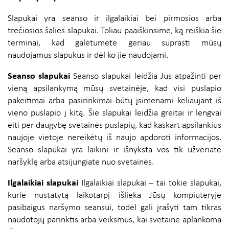
Slapukai yra seanso ir ilgalaikiai bei pirmosios arba
trečiosios šalies slapukai. Toliau paaiškinsime, ką reiškia šie
terminai, kad galėtumėte geriau suprasti mūsų
naudojamus slapukus ir dėl ko jie naudojami.
Seanso slapukai
Seanso slapukai leidžia Jus atpažinti per
vieną apsilankymą mūsų svetainėje, kad visi puslapio
pakeitimai arba pasirinkimai būtų įsimenami keliaujant iš
vieno puslapio į kitą. Šie slapukai leidžia greitai ir lengvai
eiti per daugybę svetainės puslapių, kad kaskart apsilankius
naujoje vietoje nereikėtų iš naujo apdoroti informacijos.
Seanso slapukai yra laikini ir išnyksta vos tik užveriate
naršyklę arba atsijungiate nuo svetainės.
Ilgalaikiai slapukai
Ilgalaikiai slapukai – tai tokie slapukai,
kurie nustatytą laikotarpį išlieka Jūsų kompiuteryje
pasibaigus naršymo seansui, todėl gali įrašyti tam tikras
naudotojų parinktis arba veiksmus, kai svetainė aplankoma