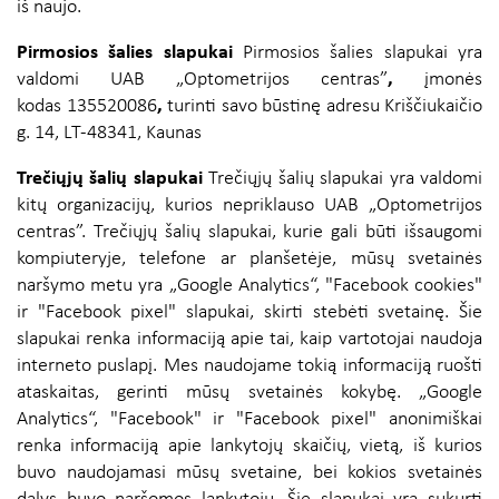
iš naujo.
Pirmosios šalies slapukai
Pirmosios šalies slapukai yra
valdomi UAB „Optometrijos centras”
,
įmonės
kodas 135520086
,
turinti savo būstinę adresu Kriščiukaičio
g. 14, LT-48341, Kaunas
Trečiųjų šalių slapukai
Trečiųjų šalių slapukai yra valdomi
kitų organizacijų, kurios nepriklauso UAB „Optometrijos
centras”.
Trečiųjų šalių slapukai, kurie gali būti išsaugomi
kompiuteryje, telefone ar planšetėje, mūsų svetainės
naršymo metu yra „Google Analytics“, "Facebook cookies"
ir "Facebook pixel" slapukai, skirti stebėti svetainę. Šie
slapukai renka informaciją apie tai, kaip vartotojai naudoja
interneto puslapį. Mes naudojame tokią informaciją ruošti
ataskaitas, gerinti mūsų svetainės kokybę. „Google
Analytics“, "Facebook" ir "Facebook pixel" anonimiškai
renka informaciją apie lankytojų skaičių, vietą, iš kurios
buvo naudojamasi mūsų svetaine, bei kokios svetainės