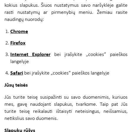
kokius slapukus. Šiuos nustatymus savo naršyklėje galite
rasti nustatymų ar pirmenybių meniu. Žemiau rasite
naudingų nuorodų:
Chrome
Firefox
Internet Explorer
bei įrašykite „cookies” paieškos
langelyje
Safari
bei įrašykite „cookies” paieškos langelyje
Jūsų teisės
Jūs turite teisę susipažinti su savo duomenimis, kuriuos
mes, gavę naudojant slapukus, tvarkome. Taip pat Jūs
turite teisę reikalauti ištaisyti neteisingus, neišsamius,
netikslius savo duomenis.
Slapukų rūšys