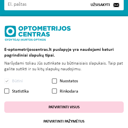
UŽSISAKYTI
MUS RASITE
E-optometrijoscentras.lt puslapyje yra naudojami keturi
INFORMACIJA
pagrindiniai slapukų tipai.
KLIENTAMS
Naršydami toliau Jūs sutinkate su būtinaisiais slapukais. Taip pat
galite sutikti ir su kitų slapukų naudojimu.
SUSISIEKITE
Būtini
Nuostatos
UAB OPTOMETRIJOS CENTRAS
Statistika
Rinkodara
PATVIRTINTI VISUS
© Visos tesės saugomos E-optometrijoscentras.lt
PATVIRTINTI PAŽYMĖTUS
Sprendimas: