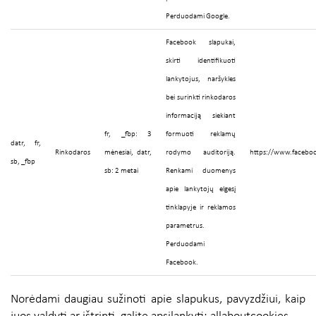
Perduodami Google.
Facebook slapukai,
skirti identifikuoti
lankytojus, naršykles
bei surinkti rinkodaros
informaciją siekiant
fr, _fbp: 3
formuoti reklamų
datr, fr,
Rinkodaros
mėnesiai, datr,
rodymo auditoriją.
https://www.faceboo
sb, _fbp
sb: 2 metai
Renkami duomenys
apie lankytojų elgesį
tinklapyje ir reklamos
parametrus.
Perduodami
Facebook.
Norėdami daugiau sužinoti apie slapukus, pavyzdžiui, kaip