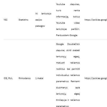
Youtube slapukas,
kuris renka
Iki lankytojo
informaciją, kokius
YSC
Statistins
sesijos
https://policies.goog
Youtube video
pabaigos
lankytojas peržiūri.
Perduodami Google.
Google DoubleClick
slapukai, skirti stebėti
lankytojų elgesį,
matuoti reklamos
rodiklius bei parinkti
individualius reklamos
IDE, RUL
Rinkodaros
1 metai
https://policies.goog
parametrus. Renkami
duomenys apie
lankytojų elgesį
tinklapyje ir reklamos
parametrus.