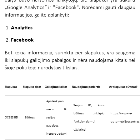
dalys buvo naršomos lankytojų. Šie slapukai yra sukurti
„Google Analytics“ ir "Facebook". Norėdami gauti daugiau
informacijos, galite aplankyti:
Analytics
Facebook
Bet kokia informacija, surinkta per slapukus, yra saugoma
iki slapukų galiojimo pabaigos ir nėra naudojama kitais nei
šioje politikoje nurodytais tikslais.
Slapukas
Slapuko tipas
Galiojimo laikas
Naudojimo paskirtis
Ar slapukas būtinas?
Apsilankymo
Sesijos ID, kuris
metu. Iki
būtinas tinklapio
https://www.e-
OCSESSID
Būtinas
sesijos
funkcionalumui
optometrijoscentras
pabaigos.
užtikrinti.
Neperduodami