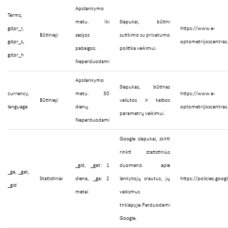
Apsilankymo
Terms,
metu. Iki
Slapukai, būtini
gdpr_r,
https://www.e-
Būtinieji
sesijos
sutikimo su privatumo
gdpr_s,
optometrijoscentras
pabaigos.
politika veikimui.
gdpr_n
Neperduodami
Apsilankymo
Slapukas, būtinas
currency,
metu. 30
https://www.e-
Būtinieji
valiutos ir kalbos
language
dienų.
optometrijoscentras
parametrų veikimui.
Neperduodami
Google slapukai, skirti
rinkti statistinius
_gid, _gat: 1
duomenis apie
_ga, _gat,
Statistiniai
diena, _ga: 2
lankytojų srautus, jų
https://policies.goog
_gid
metai
veiksmus
tnklapyje.Perduodami
Google.