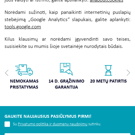
juos valdyti ar ištrinti, galite apsilankyti:
allaboutcookies
Norėdami sužinoti, kaip panaikinti internetinių puslapių
stebėjimą „Google Analytics“ slapukais, galite aplankyti:
tools.google.com
Kilus klausimų ar norėdami įgyvendinti savo teises,
susisiekite su mumis šioje svetainėje nurodytais būdais.
NEMOKAMAS
14 D. GRĄŽINIMO
20 METŲ PATIRTIS
PRISTATYMAS
GARANTIJA
GAUKITE NAUJAUSIUS PASIŪLYMUS PIRMI!
Su
Privatumo politika ir duomenų naudojimu
sutinku.