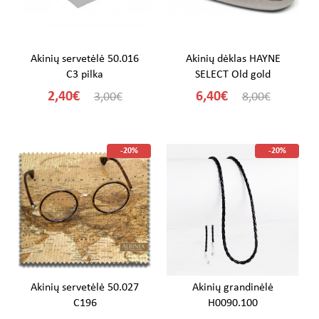
Akinių servetėlė 50.016
Akinių dėklas HAYNE
C3 pilka
SELECT Old gold
2,40€
6,40€
3,00€
8,00€
-20%
-20%
Akinių servetėlė 50.027
Akinių grandinėlė
C196
H0090.100