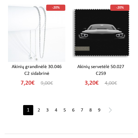
-20%
-20%
Akinių grandinėlė 30.046
Akinių servetėlė 50.027
C2 sidabrinė
C259
7,20€
3,20€
9,00€
4,00€
>
1
2
3
4
5
6
7
8
9