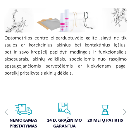
Optometrijos centro el.parduotuvėje galite įsigyti ne tik
saulės ar korekcinius akinius bei kontaktinius lęšius,
bet ir savo krepšelį papildyti madingais ir funkcionaliais
aksesuarais, akinių valikliais, specialiomis nuo rasojimo
apsaugojančiomis servetėlėmis ar kiekvienam pagal
poreikį pritaikytais akinių dėklais.
NEMOKAMAS
14 D. GRĄŽINIMO
20 METŲ PATIRTIS
PRISTATYMAS
GARANTIJA