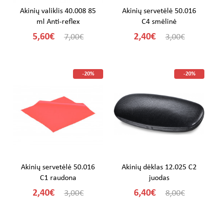
Akinių valiklis 40.008 85
Akinių servetėlė 50.016
ml Anti-reflex
C4 smėlinė
5,60€
2,40€
7,00€
3,00€
-20%
-20%
Akinių servetėlė 50.016
Akinių dėklas 12.025 C2
C1 raudona
juodas
2,40€
6,40€
3,00€
8,00€