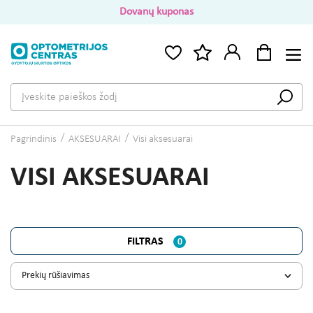
Dovanų kuponas
Pagrindinis
AKSESUARAI
Visi aksesuarai
VISI AKSESUARAI
FILTRAS
0