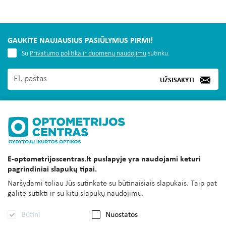
GAUKITE NAUJAUSIUS PASIŪLYMUS PIRMI!
Su
Privatumo politika ir duomenų naudojimu
sutinku.
UŽSISAKYTI
MUS RASITE
E-optometrijoscentras.lt puslapyje yra naudojami keturi
INFORMACIJA
pagrindiniai slapukų tipai.
KLIENTAMS
Naršydami toliau Jūs sutinkate su būtinaisiais slapukais. Taip pat
galite sutikti ir su kitų slapukų naudojimu.
SUSISIEKITE
Būtini
Nuostatos
UAB OPTOMETRIJOS CENTRAS