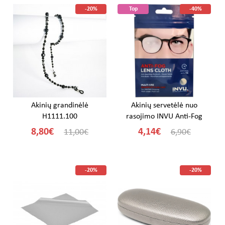
-20%
Top
-40%
Akinių grandinėlė
Akinių servetėlė nuo
H1111.100
rasojimo INVU Anti-Fog
8,80€
4,14€
11,00€
6,90€
-20%
-20%