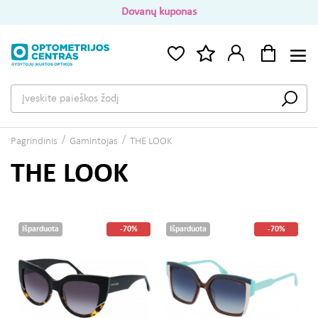
Dovanų kuponas
Pagrindinis
Gamintojas
THE LOOK
THE LOOK
Išparduota
-70%
Išparduota
-70%