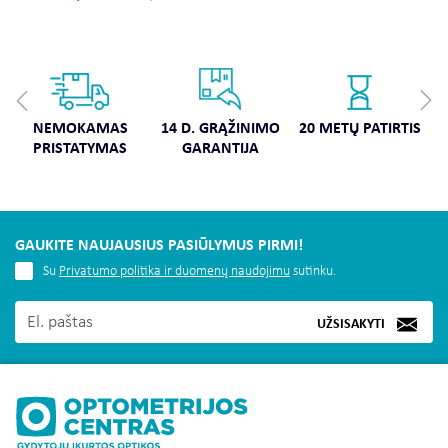
NEMOKAMAS
14 D. GRĄŽINIMO
20 METŲ PATIRTIS
PRISTATYMAS
GARANTIJA
GAUKITE NAUJAUSIUS PASIŪLYMUS PIRMI!
Su
Privatumo politika ir duomenų naudojimu
sutinku.
UŽSISAKYTI
MUS RASITE