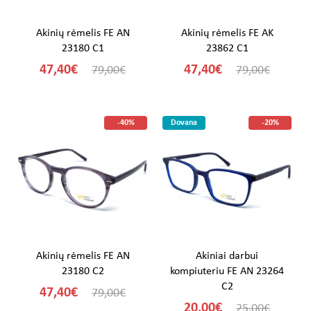
Akinių rėmelis FE AN
Akinių rėmelis FE AK
23180 C1
23862 C1
47,40€
47,40€
79,00€
79,00€
-40%
Dovana
-20%
Akinių rėmelis FE AN
Akiniai darbui
23180 C2
kompiuteriu FE AN 23264
C2
47,40€
79,00€
20,00€
25,00€