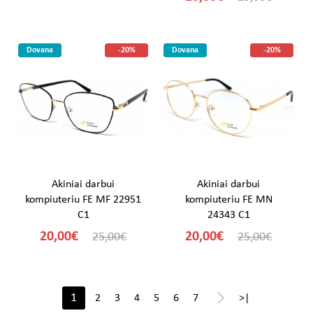
Dovana
-20%
Dovana
-20%
Akiniai darbui
Akiniai darbui
kompiuteriu FE MF 22951
kompiuteriu FE MN
C1
24343 C1
20,00€
20,00€
25,00€
25,00€
>
1
2
3
4
5
6
7
>|