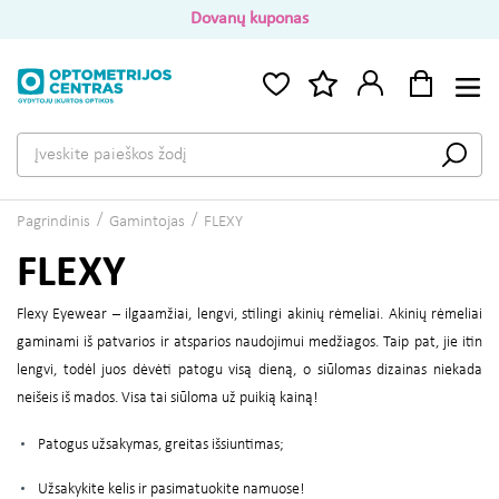
Dovanų kuponas
Pagrindinis
Gamintojas
FLEXY
FLEXY
Flexy Eyewear – ilgaamžiai, lengvi, stilingi akinių rėmeliai. Akinių rėmeliai
gaminami iš patvarios ir atsparios naudojimui medžiagos. Taip pat, jie itin
lengvi, todėl juos dėvėti patogu visą dieną, o siūlomas dizainas niekada
neišeis iš mados. Visa tai siūloma už puikią kainą!
Patogus užsakymas, greitas išsiuntimas;
Užsakykite kelis ir pasimatuokite namuose!