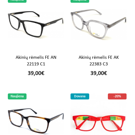
Akinių rėmelis FE AN
Akinių rėmelis FE AK
22119 C1
22383 C3
39,00€
39,00€
Naujiena
Dovana
-20%