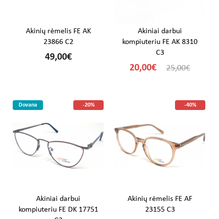
Akinių rėmelis FE AK
Akiniai darbui
23866 C2
kompiuteriu FE AK 8310
C3
49,00€
20,00€
25,00€
Dovana
-20%
-40%
Akiniai darbui
Akinių rėmelis FE AF
kompiuteriu FE DK 17751
23155 C3