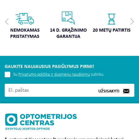
NEMOKAMAS
14 D. GRĄŽINIMO
20 METŲ PATIRTIS
PRISTATYMAS
GARANTIJA
GAUKITE NAUJAUSIUS PASIŪLYMUS PIRMI!
Su
Privatumo politika ir duomenų naudojimu
sutinku.
UŽSISAKYTI
MUS RASITE