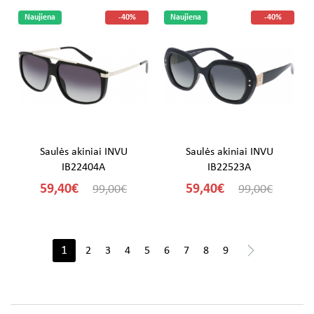
Naujiena
-40%
Naujiena
-40%
Saulės akiniai INVU
Saulės akiniai INVU
IB22404A
IB22523A
59,40€
59,40€
99,00€
99,00€
>
1
2
3
4
5
6
7
8
9