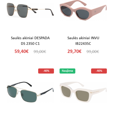
Saulės akiniai DESPADA
Saulės akiniai INVU
DS 2350 C1
IB22435C
59,40€
29,70€
99,00€
99,00€
-40%
Naujiena
-40%