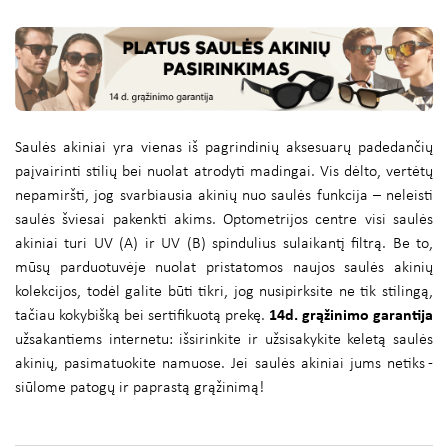
Saulės akiniai yra vienas iš pagrindinių aksesuarų padedančių
paįvairinti stilių bei nuolat atrodyti madingai. Vis dėlto, vertėtų
nepamiršti, jog svarbiausia akinių nuo saulės funkcija – neleisti
saulės šviesai pakenkti akims. Optometrijos centre visi saulės
akiniai turi UV (A) ir UV (B) spindulius sulaikantį filtrą. Be to,
mūsų parduotuvėje nuolat pristatomos naujos saulės akinių
kolekcijos, todėl galite būti tikri, jog nusipirksite ne tik stilingą,
tačiau kokybišką bei sertifikuotą prekę.
14d. grąžinimo garantija
užsakantiems internetu: išsirinkite ir užsisakykite keletą saulės
akinių, pasimatuokite namuose. Jei saulės akiniai jums netiks -
siūlome patogų ir paprastą grąžinimą!