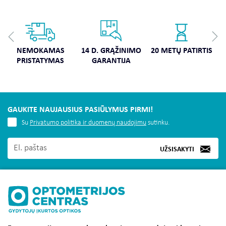
NEMOKAMAS
14 D. GRĄŽINIMO
20 METŲ PATIRTIS
PRISTATYMAS
GARANTIJA
GAUKITE NAUJAUSIUS PASIŪLYMUS PIRMI!
Su
Privatumo politika ir duomenų naudojimu
sutinku.
UŽSISAKYTI
MUS RASITE