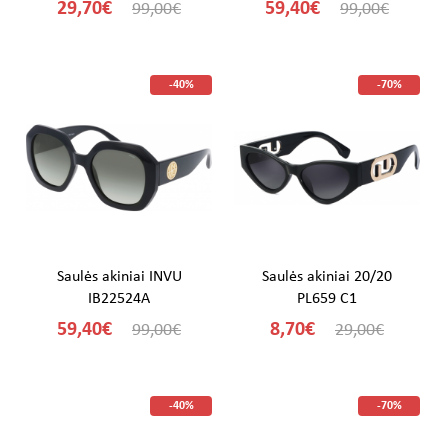
29,70€
59,40€
99,00€
99,00€
-40%
-70%
Saulės akiniai INVU
Saulės akiniai 20/20
IB22524A
PL659 C1
59,40€
8,70€
99,00€
29,00€
-40%
-70%