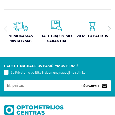
NEMOKAMAS
14 D. GRĄŽINIMO
20 METŲ PATIRTIS
PRISTATYMAS
GARANTIJA
GAUKITE NAUJAUSIUS PASIŪLYMUS PIRMI!
Su
Privatumo politika ir duomenų naudojimu
sutinku.
UŽSISAKYTI
MUS RASITE