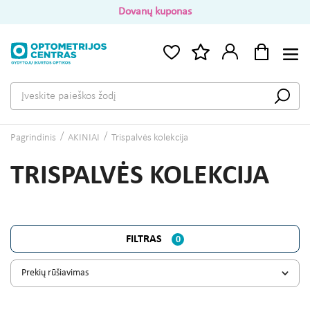
Dovanų kuponas
Pagrindinis
AKINIAI
Trispalvės kolekcija
TRISPALVĖS KOLEKCIJA
FILTRAS
0