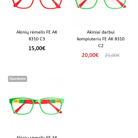
Akinių rėmelis FE AK
Akiniai darbui
8310 C3
kompiuteriu FE AK 8310
C2
15,00€
20,00€
25,00€
Išparduota