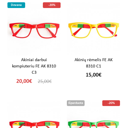
Dovana
-20%
Akiniai darbui
Akinių rėmelis FE AK
kompiuteriu FE AK 8310
8310 C1
C3
15,00€
20,00€
25,00€
Išparduota
-20%