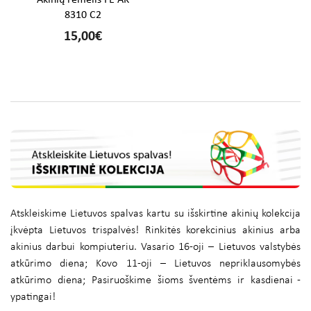
Akinių rėmelis FE AK
8310 C2
15,00€
Atskleiskime Lietuvos spalvas kartu su išskirtine akinių kolekcija
įkvėpta Lietuvos trispalvės! Rinkitės korekcinius akinius arba
akinius darbui kompiuteriu. Vasario 16-oji – Lietuvos valstybės
atkūrimo diena; Kovo 11-oji – Lietuvos nepriklausomybės
atkūrimo diena; Pasiruoškime šioms šventėms ir kasdienai -
ypatingai!