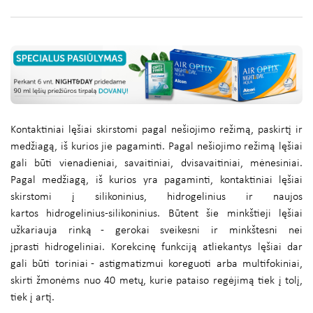
Kontaktiniai lęšiai skirstomi pagal nešiojimo režimą, paskirtį ir
medžiagą, iš kurios jie pagaminti. Pagal nešiojimo režimą lęšiai
gali būti vienadieniai, savaitiniai, dvisavaitiniai, mėnesiniai.
Pagal medžiagą, iš kurios yra pagaminti, kontaktiniai lęšiai
skirstomi į silikoninius, hidrogelinius ir naujos
kartos hidrogelinius-silikoninius. Būtent šie minkštieji lęšiai
užkariauja rinką - gerokai sveikesni ir minkštesni nei
įprasti hidrogeliniai. Korekcinę funkciją atliekantys lęšiai dar
gali būti toriniai - astigmatizmui koreguoti arba multifokiniai,
skirti žmonėms nuo 40 metų, kurie pataiso regėjimą tiek į tolį,
tiek į artį.