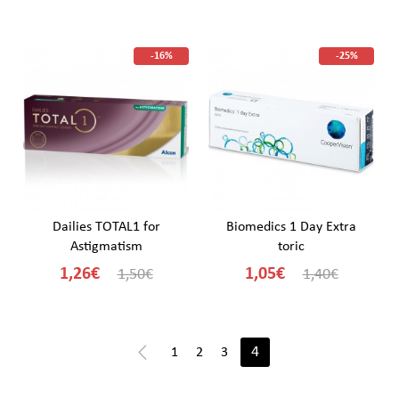
-16%
-25%
Dailies TOTAL1 for
Biomedics 1 Day Extra
Astigmatism
toric
1,26€
1,05€
1,50€
1,40€
4
1
2
3
<