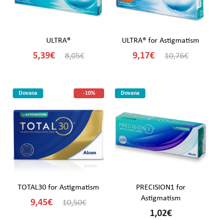
ULTRA®
ULTRA® for Astigmatism
5,39€
9,17€
8,05€
10,76€
Dovana
-10%
Dovana
TOTAL30 for Astigmatism
PRECISION1 for
Astigmatism
9,45€
10,50€
1,02€