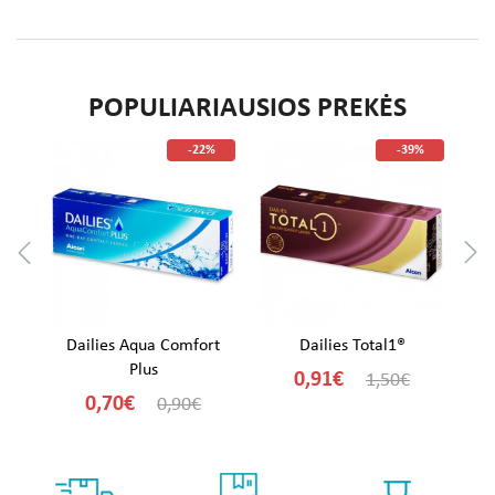
POPULIARIAUSIOS PREKĖS
%
-22%
-39%
ay
Dailies Aqua Comfort
Dailies Total1®
Plus
0,91€
1,50€
0,70€
0,90€