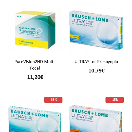
PureVision2HD Multi-
ULTRA® for Presbyopia
Focal
10,79€
11,20€
-33%
-15%