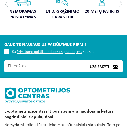
NEMOKAMAS
14 D. GRĄŽINIMO
20 METŲ PATIRTIS
PRISTATYMAS
GARANTIJA
GAUKITE NAUJAUSIUS PASIŪLYMUS PIRMI!
Su
Privatumo politika ir duomenų naudojimu
sutinku.
UŽSISAKYTI
MUS RASITE
E-optometrijoscentras.lt puslapyje yra naudojami keturi
INFORMACIJA
pagrindiniai slapukų tipai.
KLIENTAMS
Naršydami toliau Jūs sutinkate su būtinaisiais slapukais. Taip pat