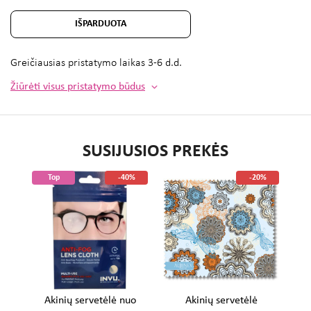
IŠPARDUOTA
Greičiausias pristatymo laikas
3-6 d.d.
Žiūrėti visus pristatymo būdus
SUSIJUSIOS PREKĖS
%
Top
-40%
-20%
Akinių servetėlė nuo
Akinių servetėlė