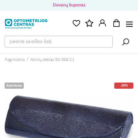
Dovanų kuponas
Pagrindinis
Akinių dėklas 90.006 C1
Išparduota
-20%