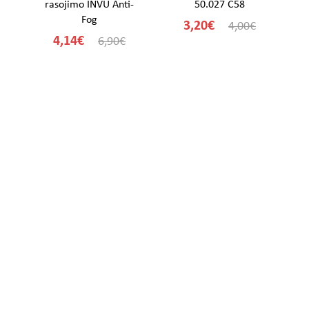
rasojimo INVU Anti-
50.027 C58
Fog
3,20€
€
4,00€
4,14€
6,90€