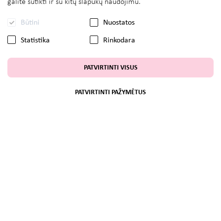
galite sutikti ir su kitų slapukų naudojimu.
Būtini
Nuostatos
Statistika
Rinkodara
PATVIRTINTI VISUS
PATVIRTINTI PAŽYMĖTUS