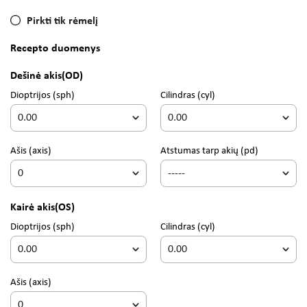
Pirkti tik rėmelį
Recepto duomenys
Dešinė akis
(OD)
Dioptrijos
(sph)
Cilindras
(cyl)
Ašis
(axis)
Atstumas tarp akių (pd)
Kairė akis
(OS)
Dioptrijos
(sph)
Cilindras
(cyl)
Ašis
(axis)