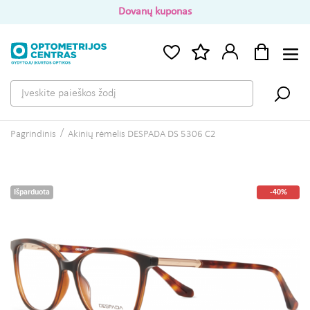
Dovanų kuponas
Pagrindinis
Akinių rėmelis DESPADA DS 5306 C2
Išparduota
-40%