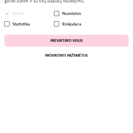
galite sutikti ir su kitų slapukų naudojimu.
Būtini
Nuostatos
Statistika
Rinkodara
PATVIRTINTI VISUS
PATVIRTINTI PAŽYMĖTUS