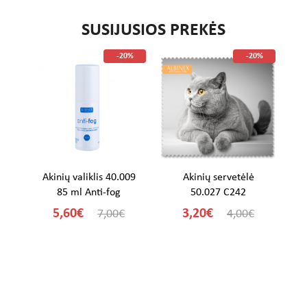
SUSIJUSIOS PREKĖS
%
-20%
-20%
me
Akinių valiklis 40.009
Akinių servetėlė
A
85 ml Anti-fog
50.027 C242
5,60€
3,20€
7,00€
4,00€