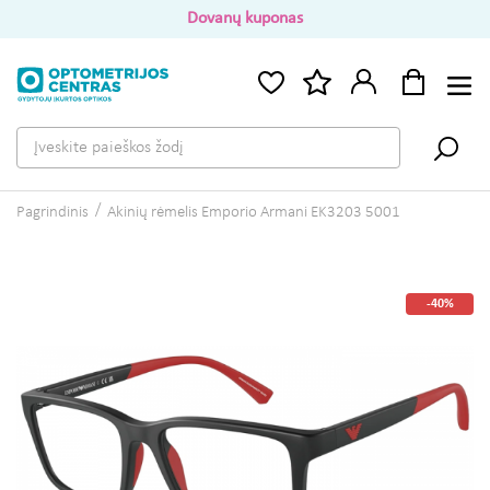
Dovanų kuponas
Pagrindinis
Akinių rėmelis Emporio Armani EK3203 5001
-40%