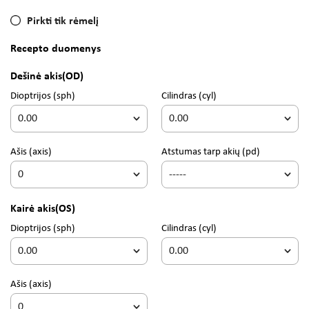
Pirkti tik rėmelį
Recepto duomenys
Dešinė akis
(OD)
Dioptrijos
(sph)
Cilindras
(cyl)
Ašis
(axis)
Atstumas tarp akių (pd)
Kairė akis
(OS)
Dioptrijos
(sph)
Cilindras
(cyl)
Ašis
(axis)