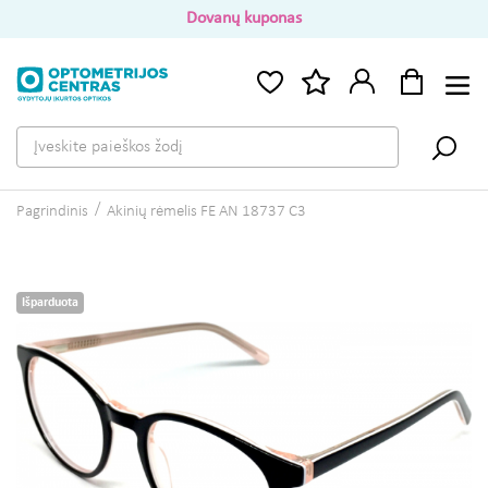
Dovanų kuponas
Pagrindinis
Akinių rėmelis FE AN 18737 C3
Išparduota