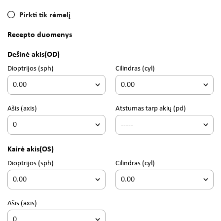
Pirkti tik rėmelį
Recepto duomenys
Dešinė akis
(OD)
Dioptrijos
(sph)
Cilindras
(cyl)
Ašis
(axis)
Atstumas tarp akių (pd)
Kairė akis
(OS)
Dioptrijos
(sph)
Cilindras
(cyl)
Ašis
(axis)