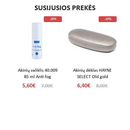
SUSIJUSIOS PREKĖS
%
-20%
-20%
me
Akinių valiklis 40.009
Akinių dėklas HAYNE
A
85 ml Anti-fog
SELECT Old gold
5,60€
6,40€
7,00€
8,00€