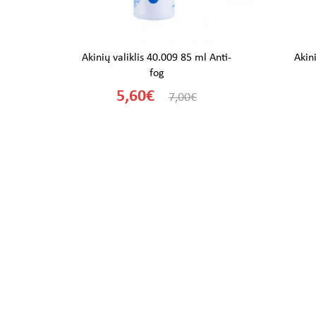
Akinių valiklis 40.009 85 ml Anti-
Akin
fog
5,60€
7,00€