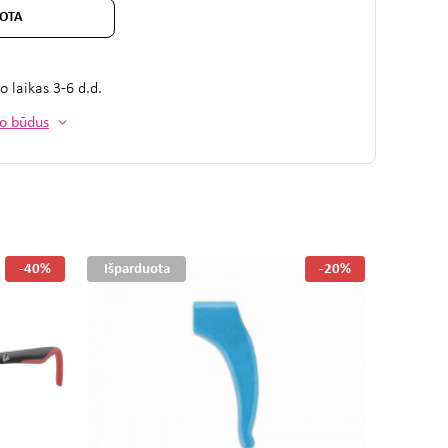
OTA
mo laikas
3-6 d.d.
mo būdus
-40%
Išparduota
-20%