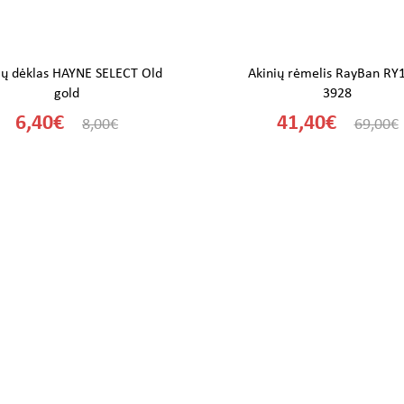
ių dėklas HAYNE SELECT Old
Akinių rėmelis RayBan RY
gold
3928
6,40€
41,40€
8,00€
69,00€