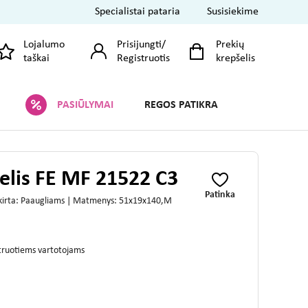
Specialistai pataria
Susisiekime
Lojalumo
Prisijungti
/
Prekių
taškai
Registruotis
krepšelis
PASIŪLYMAI
REGOS PATIKRA
elis FE MF 21522 C3
Patinka
Skirta: Paaugliams | Matmenys: 51x19x140,M
struotiems vartotojams