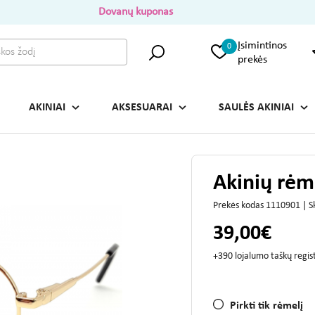
Dovanų kuponas
Įsimintinos
0
prekės
AKINIAI
AKSESUARAI
SAULĖS AKINIAI
Akinių rėm
Prekės kodas 1110901 | 
39,00€
+390 lojalumo taškų regi
Pirkti tik rėmelį