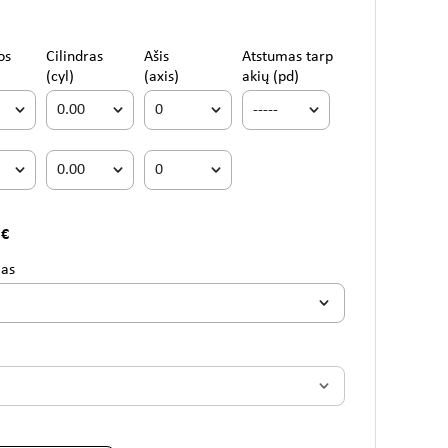
os
Cilindras
Ašis
Atstumas tarp
(cyl)
(axis)
akių (pd)
 €
mas