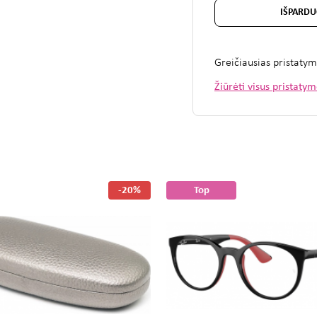
IŠPARDU
Greičiausias pristaty
Žiūrėti visus pristaty
-20%
Top