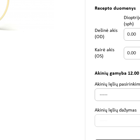
Recepto duomenys
Dioptrij
(sph)
Dešinė akis
(OD)
Kairė akis
(OS)
Akinių gamyba 12.00
Akinių lęšių pasirinki
Akinių lęšių dažymas