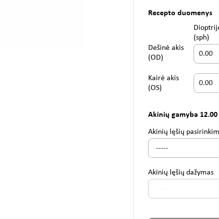
Recepto duomenys
Dioptrij
(sph)
Dešinė akis
(OD)
Kairė akis
(OS)
Akinių gamyba 12.00
Akinių lęšių pasirinki
Akinių lęšių dažymas