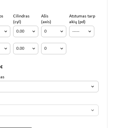
os
Cilindras
Ašis
Atstumas tarp
(cyl)
(axis)
akių (pd)
 €
mas