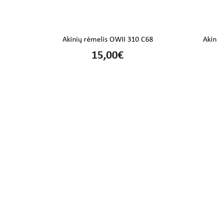
FE DK
Akinių rėmelis OWII 310 C68
Aki
15,00€