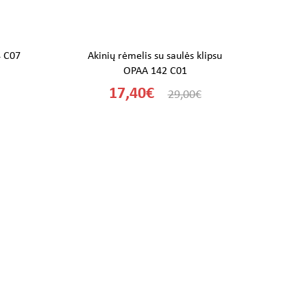
 C07
Akinių rėmelis su saulės klipsu
Ak
OPAA 142 C01
17,40€
29,00€