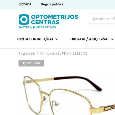
Optikos
Regos patikra
KONTAKTINIAI LĘŠIAI
TIRPALAI / AKIŲ LAŠAI
Pagrindinis
Akinių rėmelis FE MK 21330 C2
Išparduota