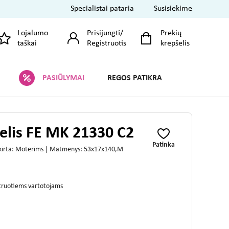
Specialistai pataria
Susisiekime
Lojalumo
Prisijungti
/
Prekių
taškai
Registruotis
krepšelis
PASIŪLYMAI
REGOS PATIKRA
elis FE MK 21330 C2
Patinka
Skirta: Moterims | Matmenys: 53x17x140,M
struotiems vartotojams