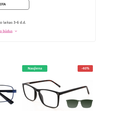
OTA
mo laikas
3-6 d.d.
mo būdus
Naujiena
-40%
Nauji