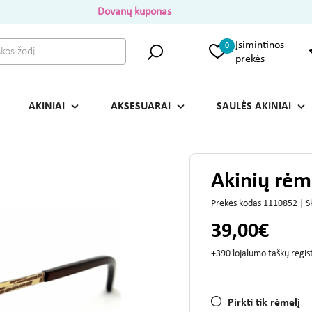
Dovanų kuponas
Įsimintinos
0
prekės
AKINIAI
AKSESUARAI
SAULĖS AKINIAI
Akinių rėm
Prekės kodas 1110852 | 
39,00€
+390 lojalumo taškų regi
Pirkti tik rėmelį