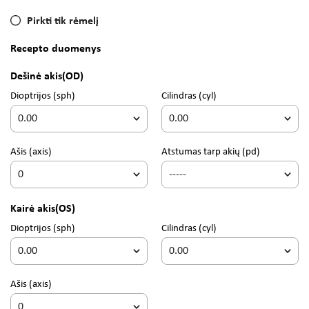
Pirkti tik rėmelį
Recepto duomenys
Dešinė akis
(OD)
Dioptrijos
(sph)
Cilindras
(cyl)
Ašis
(axis)
Atstumas tarp akių (pd)
Kairė akis
(OS)
Dioptrijos
(sph)
Cilindras
(cyl)
Ašis
(axis)