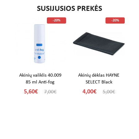
SUSIJUSIOS PREKĖS
%
-20%
-20%
me
Akinių valiklis 40.009
Akinių dėklas HAYNE
A
85 ml Anti-fog
SELECT Black
5,60€
4,00€
7,00€
5,00€