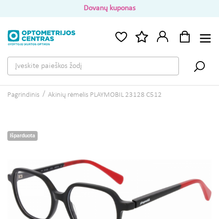
Dovanų kuponas
Pagrindinis
Akinių rėmelis PLAYMOBIL 23128 C512
Išparduota