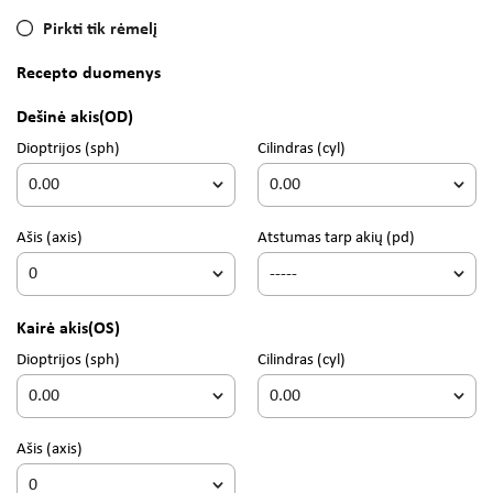
Pirkti tik rėmelį
Recepto duomenys
Dešinė akis
(OD)
Dioptrijos
(sph)
Cilindras
(cyl)
Ašis
(axis)
Atstumas tarp akių (pd)
Kairė akis
(OS)
Dioptrijos
(sph)
Cilindras
(cyl)
Ašis
(axis)