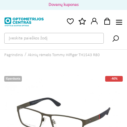
Dovanų kuponas
Pagrindinis
Akinių rėmelis Tommy Hilfiger TH1543 R80
Išparduota
-40%