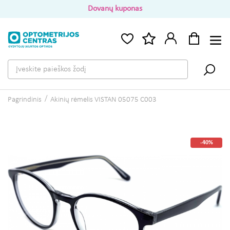
Dovanų kuponas
Pagrindinis
Akinių rėmelis VISTAN 05075 C003
-40%