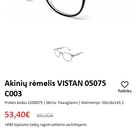
Akinių rėmelis VISTAN 05075
Patinka
C003
Prekės kodas 2200079 | Skirta: Paaugliams | Matmenys: 50x18x143,S
53,40€
89,00€
+890 lojalumo taškų registruotiems vartotojams