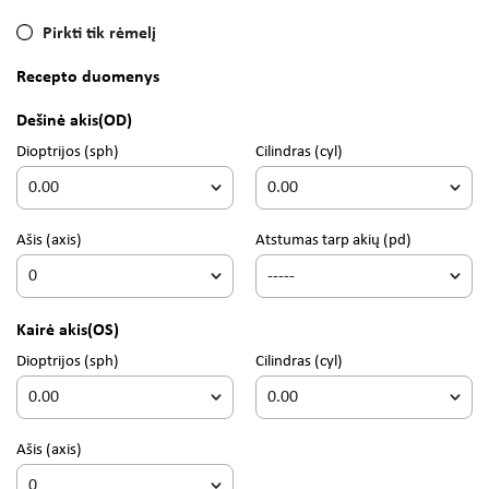
Pirkti tik rėmelį
Recepto duomenys
Dešinė akis
(OD)
Dioptrijos
(sph)
Cilindras
(cyl)
Ašis
(axis)
Atstumas tarp akių (pd)
Kairė akis
(OS)
Dioptrijos
(sph)
Cilindras
(cyl)
Ašis
(axis)