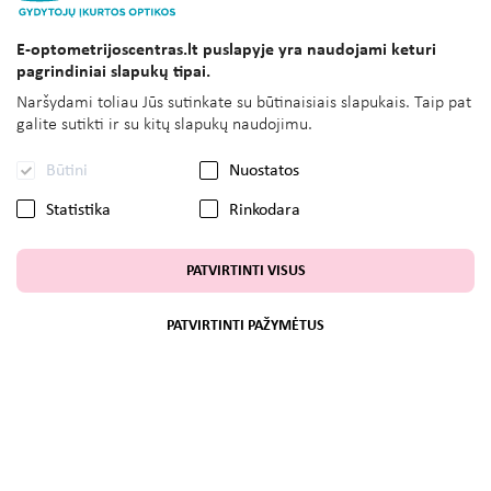
E-optometrijoscentras.lt puslapyje yra naudojami keturi
pagrindiniai slapukų tipai.
Naršydami toliau Jūs sutinkate su būtinaisiais slapukais. Taip pat
galite sutikti ir su kitų slapukų naudojimu.
Būtini
Nuostatos
Statistika
Rinkodara
PATVIRTINTI VISUS
PATVIRTINTI PAŽYMĖTUS