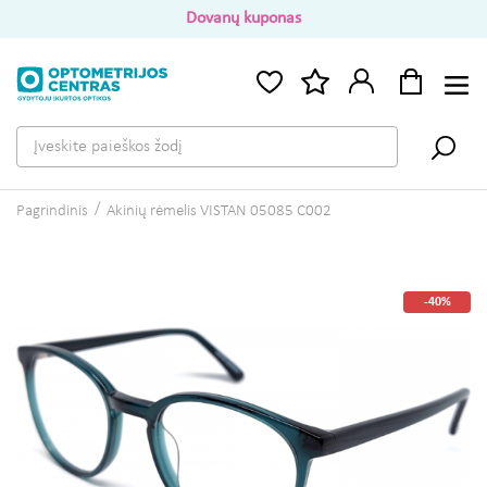
Dovanų kuponas
Pagrindinis
Akinių rėmelis VISTAN 05085 C002
-40%