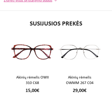
Žiūrėti visus pristatymo būdus
SUSIJUSIOS PREKĖS
%
Akinių rėmelis OWII
Akinių rėmelis
310 C68
OWMM 267 C04
15,00€
29,00€
€