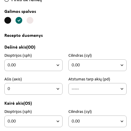
Pirkti tik rėmelį
Galimos spalvos
Recepto duomenys
Dešinė akis
(OD)
Dioptrijos
(sph)
Cilindras
(cyl)
Ašis
(axis)
Atstumas tarp akių (pd)
Kairė akis
(OS)
Dioptrijos
(sph)
Cilindras
(cyl)