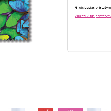
Greičiausias pristaty
Žiūrėti visus pristaty