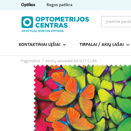
Optikos
Regos patikra
KONTAKTINIAI LĘŠIAI
TIRPALAI / AKIŲ LAŠAI
Pagrindinis
Akinių servetėlė 50.027 C189