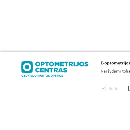
E-optometrijos
Naršydami toliau
Būtini