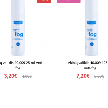
-20%
Top
ų valiklis 40.009 25 ml Anti-
Akinių valiklis 40.009 125
fog
Anti-fog
3,20€
7,20€
4,00€
9,00€