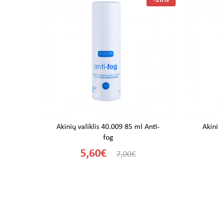
-20%
-20%
C2
Akinių valiklis 40.009 85 ml Anti-
Akini
fog
5,60€
7,00€