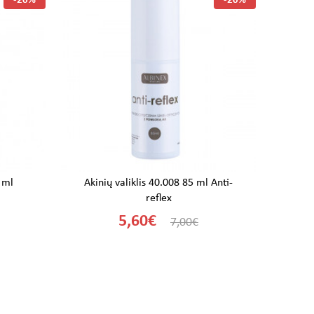
-20%
-20%
 ml
Akinių valiklis 40.008 85 ml Anti-
Ak
reflex
5,60€
7,00€