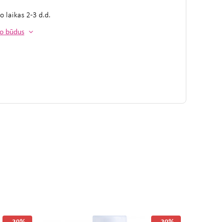
mo laikas
2-3 d.d.
mo būdus