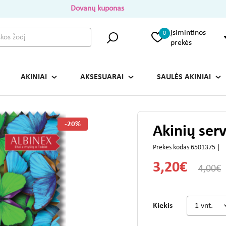
Dovanų kuponas
Įsimintinos
0
prekės
AKINIAI
AKSESUARAI
SAULĖS AKINIAI
-20%
Akinių ser
Prekės kodas 6501375 |
3,20€
4,00€
Kiekis