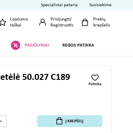
Specialistai pataria
Susisiekime
Lojalumo
Prisijungti
/
Prekių
taškai
Registruotis
krepšelis
PASIŪLYMAI
REGOS PATIKRA
vetėlė 50.027 C189
Patinka
Į KREPŠELĮ