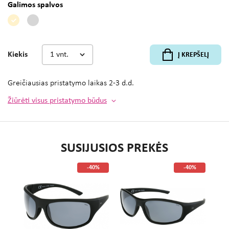
Galimos spalvos
Kiekis
Į KREPŠELĮ
Greičiausias pristatymo laikas
2-3 d.d.
Žiūrėti visus pristatymo būdus
SUSIJUSIOS PREKĖS
%
-40%
-40%