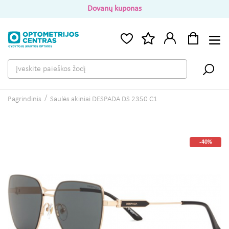
Dovanų kuponas
Pagrindinis
Saulės akiniai DESPADA DS 2350 C1
-40%