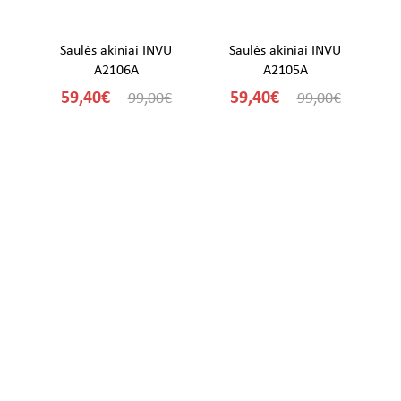
U
Saulės akiniai INVU
Saulės akiniai INVU
A2106A
A2105A
59,40€
59,40€
€
99,00€
99,00€