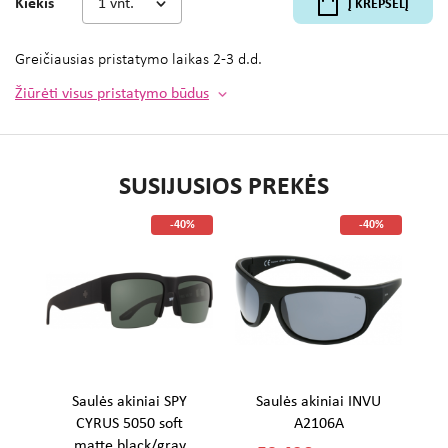
Kiekis
Į KREPŠELĮ
Greičiausias pristatymo laikas
2-3 d.d.
Žiūrėti visus pristatymo būdus
SUSIJUSIOS PREKĖS
%
-40%
-40%
U
Saulės akiniai SPY
Saulės akiniai INVU
CYRUS 5050 soft
A2106A
matte black/gray