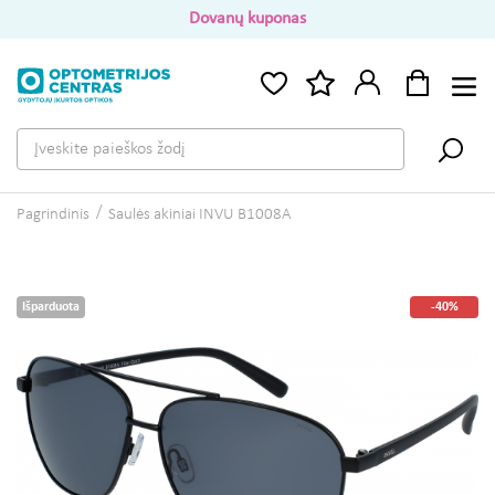
Dovanų kuponas
Pagrindinis
Saulės akiniai INVU B1008A
Išparduota
-40%