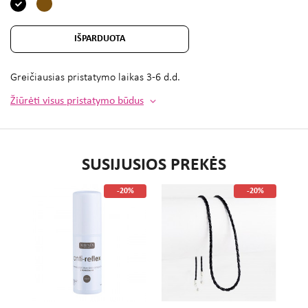
IŠPARDUOTA
Greičiausias pristatymo laikas
3-6 d.d.
Žiūrėti visus pristatymo būdus
SUSIJUSIOS PREKĖS
%
-20%
-20%