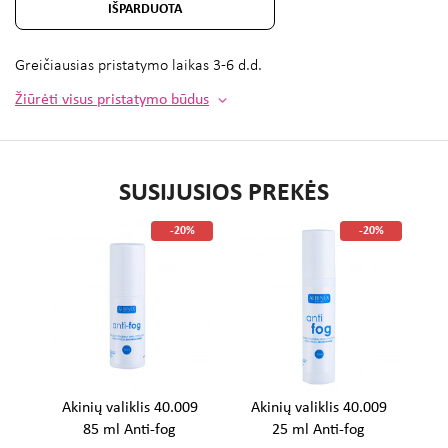
IŠPARDUOTA
Greičiausias pristatymo laikas
3-6 d.d.
Žiūrėti visus pristatymo būdus
SUSIJUSIOS PREKĖS
%
-20%
-20%
Akinių valiklis 40.009
Akinių valiklis 40.009
A
85 ml Anti-fog
25 ml Anti-fog