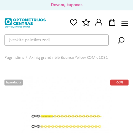
Dovanų kuponas
Pagrindinis
Akinių grandinėlė Bounce Yellow KOM-J1031
Išparduota
-50%