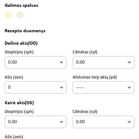
Galimos spalvos
Recepto duomenys
Dešinė akis
(OD)
Dioptrijos
(sph)
Cilindras
(cyl)
Ašis
(axis)
Atstumas tarp akių (pd)
Kairė akis
(OS)
Dioptrijos
(sph)
Cilindras
(cyl)
Ašis
(axis)