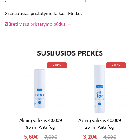
Greičiausias pristatymo laikas
3-6 d.d.
Žiūrėti visus pristatymo būdus
SUSIJUSIOS PREKĖS
%
-20%
-20%
Akinių valiklis 40.009
Akinių valiklis 40.009
A
85 ml Anti-fog
25 ml Anti-fog
5,60€
3,20€
7,00€
4,00€