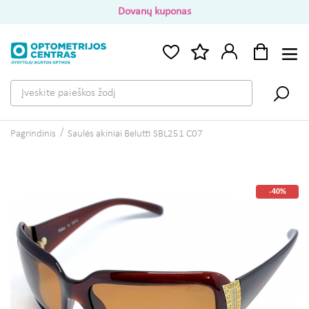
Dovanų kuponas
Pagrindinis
Saulės akiniai Belutti SBL251 C07
-40%