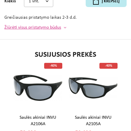
Kiekis
Į KREPŠELĮ
Greičiausias pristatymo laikas
2-3 d.d.
Žiūrėti visus pristatymo būdus
SUSIJUSIOS PREKĖS
%
-40%
-40%
U
Saulės akiniai INVU
Saulės akiniai INVU
A2106A
A2105A