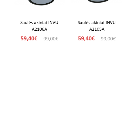
U
Saulės akiniai INVU
Saulės akiniai INVU
A2106A
A2105A
59,40€
59,40€
€
99,00€
99,00€