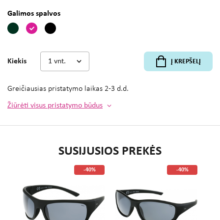
Galimos spalvos
Kiekis
Į KREPŠELĮ
Greičiausias pristatymo laikas
2-3 d.d.
Žiūrėti visus pristatymo būdus
SUSIJUSIOS PREKĖS
%
-40%
-40%