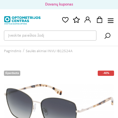
Dovanų kuponas
Pagrindinis
Saulės akiniai INVU IB12524A
Išparduota
-40%