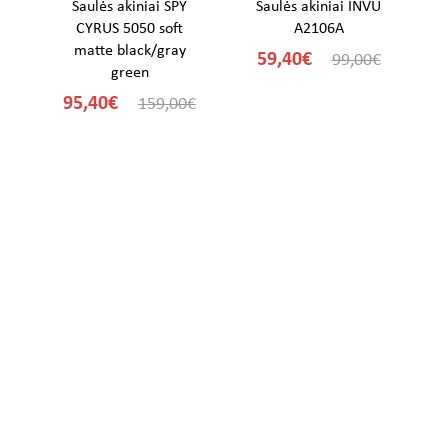
U
Saulės akiniai SPY
Saulės akiniai INVU
CYRUS 5050 soft
A2106A
matte black/gray
59,40€
€
99,00€
green
95,40€
159,00€