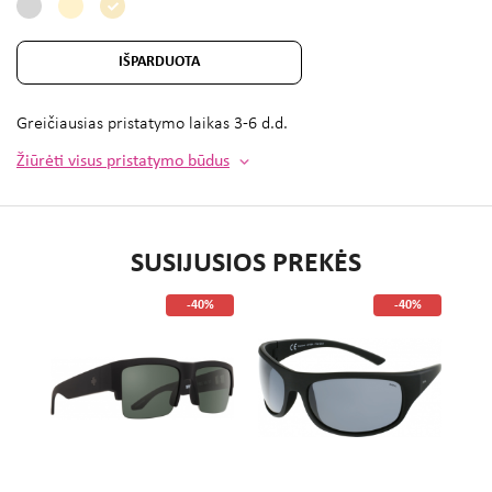
IŠPARDUOTA
Greičiausias pristatymo laikas
3-6 d.d.
Žiūrėti visus pristatymo būdus
SUSIJUSIOS PREKĖS
%
-40%
-40%