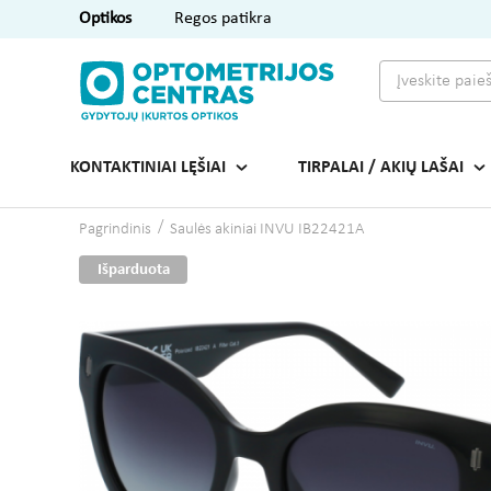
Optikos
Regos patikra
KONTAKTINIAI LĘŠIAI
TIRPALAI / AKIŲ LAŠAI
Pagrindinis
Saulės akiniai INVU IB22421A
Išparduota