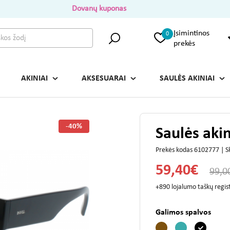
Dovanų kuponas
Įsimintinos
0
prekės
AKINIAI
AKSESUARAI
SAULĖS AKINIAI
-40%
Saulės aki
Prekės kodas 6102777 | S
59,40€
99,0
+890 lojalumo taškų regi
Galimos spalvos