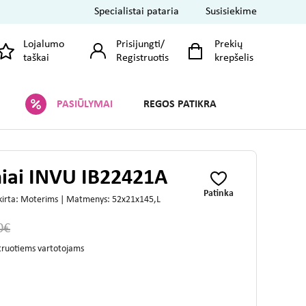
Specialistai pataria
Susisiekime
Lojalumo
Prisijungti
/
Prekių
taškai
Registruotis
krepšelis
PASIŪLYMAI
REGOS PATIKRA
niai INVU IB22421A
Patinka
kirta: Moterims | Matmenys: 52x21x145,L
0€
struotiems vartotojams