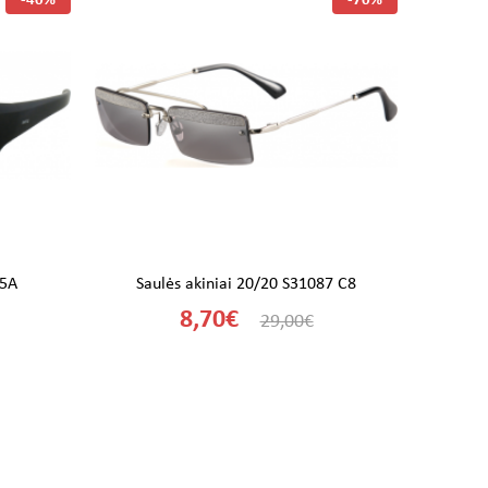
-40%
-70%
05A
Saulės akiniai 20/20 S31087 C8
Sau
8,70€
29,00€