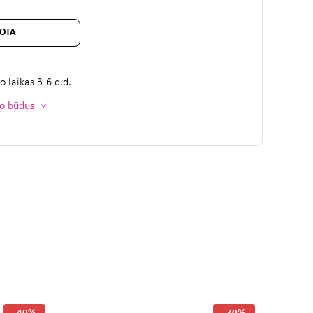
OTA
mo laikas
3-6 d.d.
mo būdus