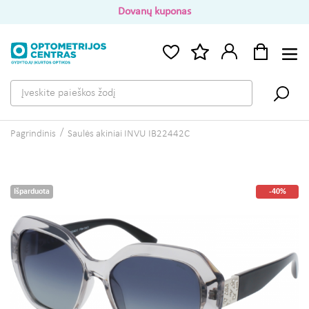
Dovanų kuponas
Pagrindinis
Saulės akiniai INVU IB22442C
Išparduota
-40%