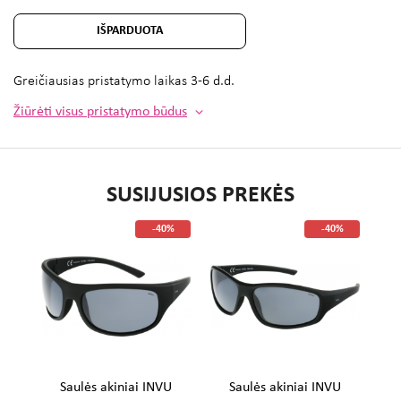
IŠPARDUOTA
Greičiausias pristatymo laikas
3-6 d.d.
Žiūrėti visus pristatymo būdus
SUSIJUSIOS PREKĖS
%
-40%
-40%
U
Saulės akiniai INVU
Saulės akiniai INVU