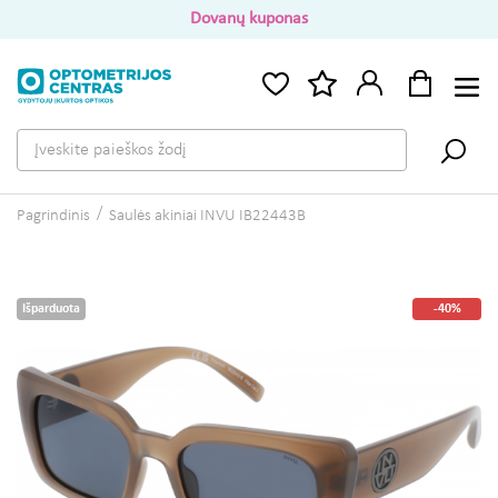
Dovanų kuponas
Pagrindinis
Saulės akiniai INVU IB22443B
Išparduota
-40%