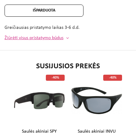
IŠPARDUOTA
Greičiausias pristatymo laikas
3-6 d.d.
Žiūrėti visus pristatymo būdus
SUSIJUSIOS PREKĖS
%
-40%
-40%
U
Saulės akiniai SPY
Saulės akiniai INVU