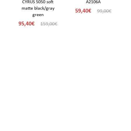
CYRUS 5050 soft
A2106A
matte black/gray
59,40€
€
99,00€
green
95,40€
159,00€