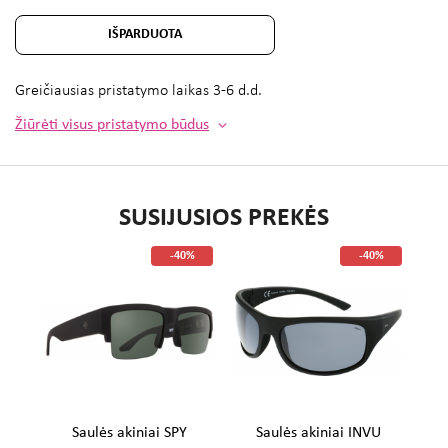
IŠPARDUOTA
Greičiausias pristatymo laikas
3-6 d.d.
Žiūrėti visus pristatymo būdus
SUSIJUSIOS PREKĖS
%
-40%
-40%
U
Saulės akiniai SPY
Saulės akiniai INVU