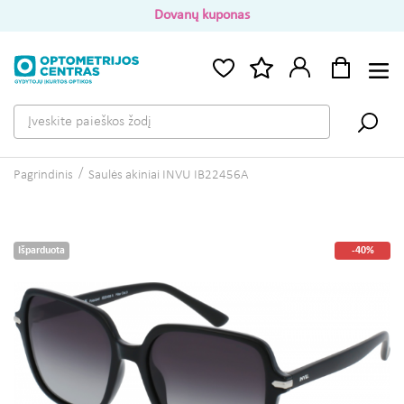
Dovanų kuponas
Pagrindinis
Saulės akiniai INVU IB22456A
Išparduota
-40%