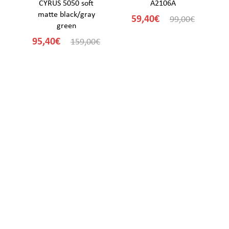
CYRUS 5050 soft
A2106A
matte black/gray
59,40€
€
99,00€
green
95,40€
159,00€