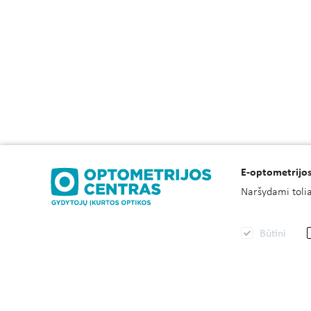
E-optometrijos
Naršydami toliau
Būtini