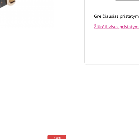
Greičiausias pristaty
Žiūrėti visus pristaty