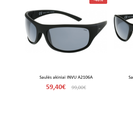
-40%
-40%
45A
Saulės akiniai INVU A2106A
Sa
59,40€
99,00€