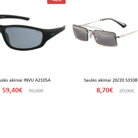
-40%
ulės akiniai INVU A2105A
Saulės akiniai 20/20 S310
59,40€
8,70€
99,00€
29,00€