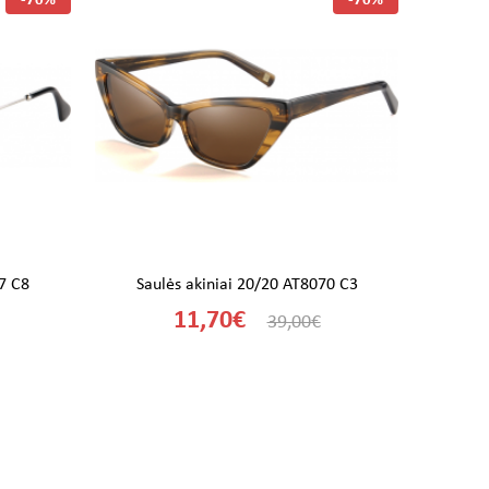
-70%
-70%
87 C8
Saulės akiniai 20/20 AT8070 C3
Saul
11,70€
39,00€