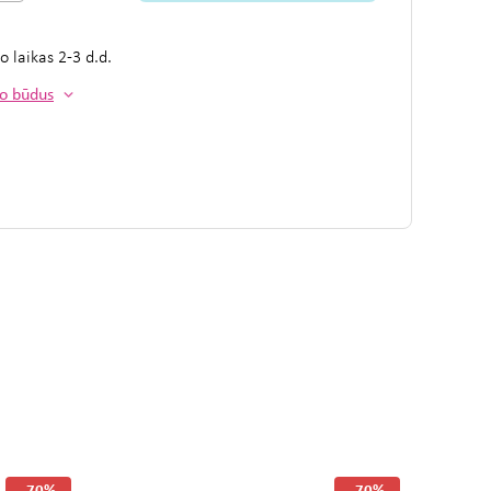
mo laikas
2-3 d.d.
mo būdus