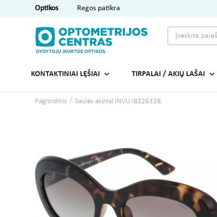
Optikos
Regos patikra
KONTAKTINIAI LĘŠIAI
TIRPALAI / AKIŲ LAŠAI
Pagrindinis
Saulės akiniai INVU IB22632B