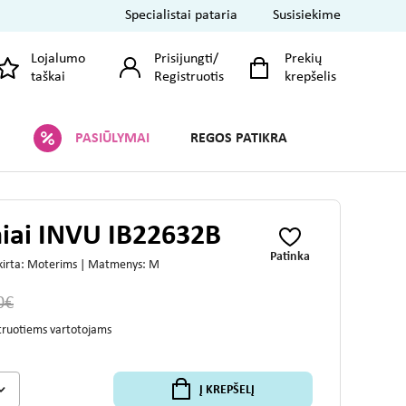
Specialistai pataria
Susisiekime
Lojalumo
Prisijungti
/
Prekių
taškai
Registruotis
krepšelis
PASIŪLYMAI
REGOS PATIKRA
niai INVU IB22632B
Patinka
Skirta: Moterims | Matmenys: M
0€
struotiems vartotojams
Į KREPŠELĮ