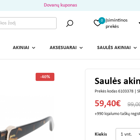
Dovanų kuponas
Įsimintinos
0
prekės
AKINIAI
AKSESUARAI
SAULĖS AKINIAI
-40%
Saulės aki
Prekės kodas 6103378 | 
59,40€
99,0
+990 lojalumo taškų regi
Kiekis