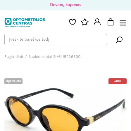
Dovanų kuponas
Pagrindinis
Saulės akiniai INVU IB22650C
Išparduota
-40%