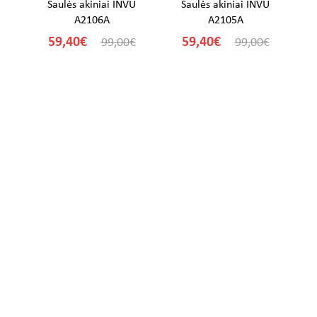
U
Saulės akiniai INVU
Saulės akiniai INVU
A2106A
A2105A
59,40€
59,40€
€
99,00€
99,00€