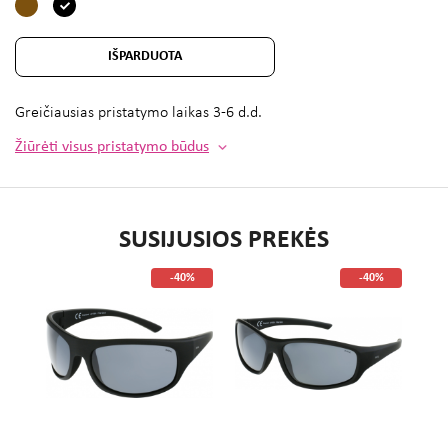
IŠPARDUOTA
Greičiausias pristatymo laikas
3-6 d.d.
Žiūrėti visus pristatymo būdus
SUSIJUSIOS PREKĖS
%
-40%
-40%