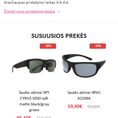
Greičiausias pristatymo laikas
3-6 d.d.
Žiūrėti visus pristatymo būdus
SUSIJUSIOS PREKĖS
%
-40%
-40%
U
Saulės akiniai SPY
Saulės akiniai INVU
CYRUS 5050 soft
A2106A
matte black/gray
59,40€
€
99,00€
green