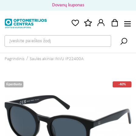
Dovanų kuponas
Pagrindinis
Saulės akiniai INVU IP22400A
Išparduota
-40%