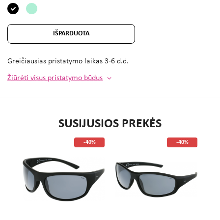
IŠPARDUOTA
Greičiausias pristatymo laikas
3-6 d.d.
Žiūrėti visus pristatymo būdus
SUSIJUSIOS PREKĖS
%
-40%
-40%