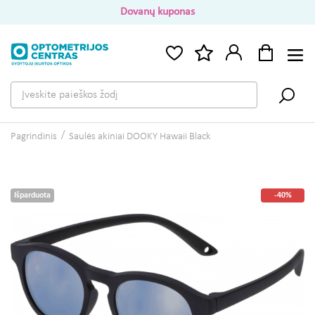
Dovanų kuponas
Pagrindinis
Saulės akiniai DOOKY Hawaii Black
Išparduota
-40%