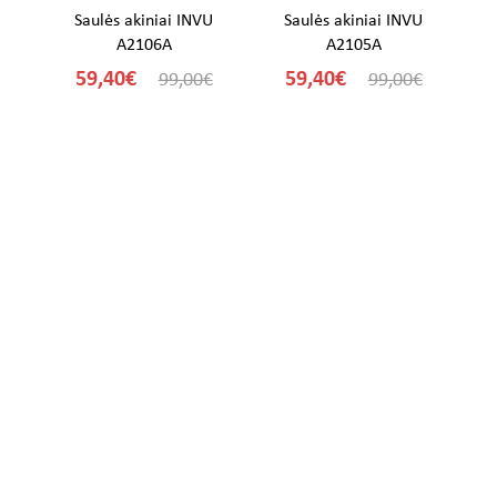
U
Saulės akiniai INVU
Saulės akiniai INVU
A2106A
A2105A
59,40€
59,40€
€
99,00€
99,00€