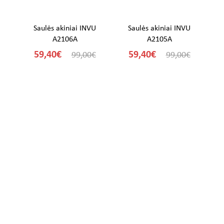
U
Saulės akiniai INVU
Saulės akiniai INVU
A2106A
A2105A
59,40€
59,40€
€
99,00€
99,00€