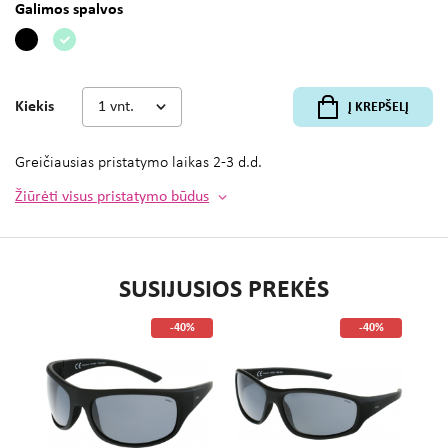
Galimos spalvos
Kiekis
Į KREPŠELĮ
Greičiausias pristatymo laikas
2-3 d.d.
Žiūrėti visus pristatymo būdus
SUSIJUSIOS PREKĖS
%
-40%
-40%