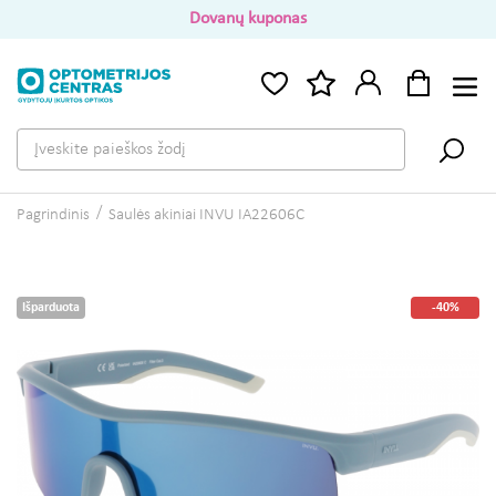
Dovanų kuponas
Pagrindinis
Saulės akiniai INVU IA22606C
Išparduota
-40%