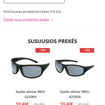
Greičiausias pristatymo laikas
3-6 d.d.
Žiūrėti visus pristatymo būdus
SUSIJUSIOS PREKĖS
%
-40%
-40%
U
Saulės akiniai INVU
Saulės akiniai INVU
A2106A
A2105A
59,40€
59,40€
€
99,00€
99,00€