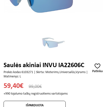
Saulės akiniai INVU IA22606C
Patinka
Prekės kodas 6103271 | Skirta: Moterims,Universalūs,Vyrams |
Matmenys: L
59,40€
99,00€
+990 lojalumo taškų registruotiems vartotojams
IŠPARDUOTA